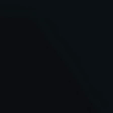
✶
✶
✶