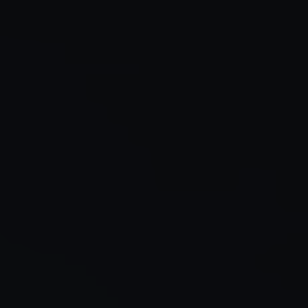
✶
✶
✶