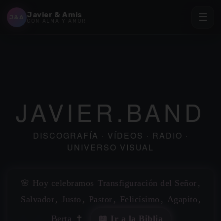
Javier & Amis
☰
J&A
CON ALMA Y AMOR
JAVIER.BAND
DISCOGRAFÍA · VÍDEOS · RADIO ·
UNIVERSO VISUAL
🌸 Hoy celebramos
Transfiguración del Señor
,
Salvador
,
Justo
,
Pastor
,
Felicísimo
,
Agapito
,
Berta
✝️
📖 Ir a la Biblia