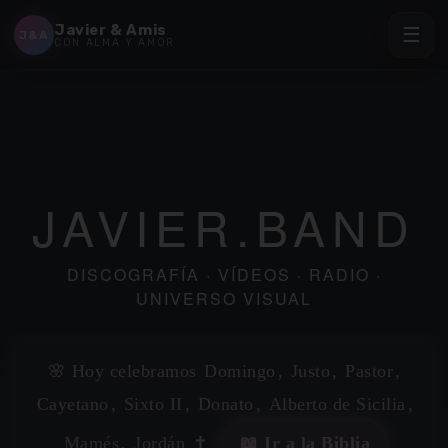
Javier & Amis
☰
J&A
CON ALMA Y AMOR
JAVIER.BAND
DISCOGRAFÍA · VÍDEOS · RADIO ·
UNIVERSO VISUAL
✶
🌸 Hoy celebramos
Domingo
,
Justo
,
Pastor
,
Cayetano
,
Sixto II
,
Donato
,
Alberto de Sicilia
,
Mamés
,
Jordán
✝️
📖 Ir a la Biblia