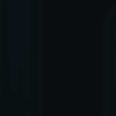
✶
✶
✶