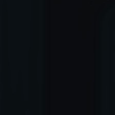
✶
✶
✶