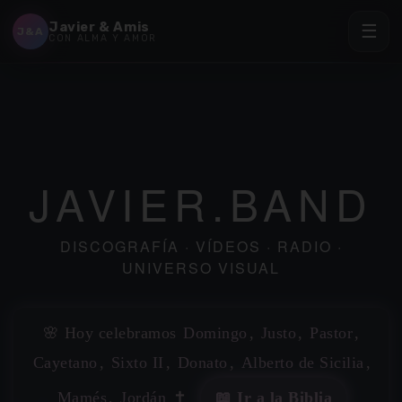
Javier & Amis
☰
J&A
CON ALMA Y AMOR
JAVIER.BAND
DISCOGRAFÍA · VÍDEOS · RADIO ·
UNIVERSO VISUAL
🌸 Hoy celebramos
Domingo
,
Justo
,
Pastor
,
✶
✶
Cayetano
,
Sixto II
,
Donato
,
Alberto de Sicilia
,
✶
Mamés
,
Jordán
✝️
📖 Ir a la Biblia