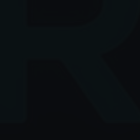
✶
✶
✶