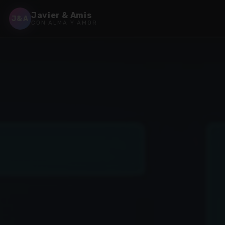
Javier & Amis
J&A
CON ALMA Y AMOR
✶
✶