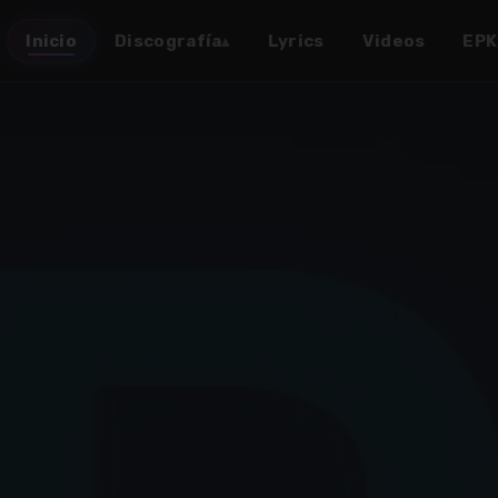
Inicio
Discografía
Lyrics
Videos
EPK
▴
✶
✶