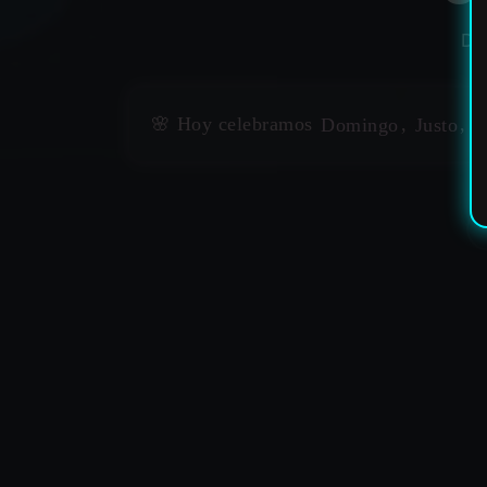
DI
✶
🌸 Hoy celebramos
Domingo
,
Justo
,
P
✶