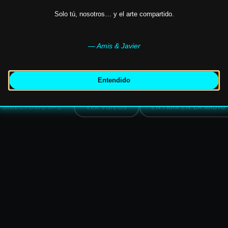
Solo tú, nosotros… y el arte compartido.
SCOGRAFÍA · VÍDEOS · RADIO · UNIVERSO VIS
— Amis & Javier
astor
,
Cayetano
,
Sixto II
,
Donato
,
Alberto de Sicilia
,
M
✶
Entendido
DIRECTORIO A–Z
VER VÍDEOS
ENTRAR EN LA RADIO