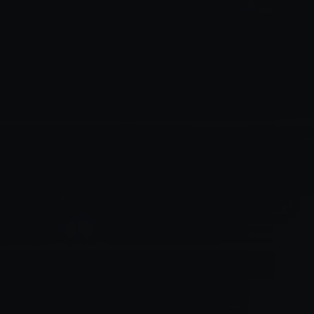
✶
✶
✶