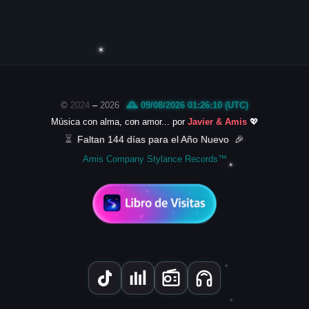
✶
©
2024
–
2026
🕰️ 09/08/2026 01:26:10 (UTC)
Música con alma, con amor... por
Javier & Amis
💖
✶
⏳
Faltan 144 días para el Año Nuevo
🎉
Amis Company Stylance Records™
✶
✶
✶