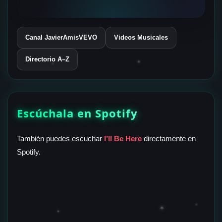
Canal JavierAmisVEVO
Videos Musicales
Directorio A–Z
✶
✶
Escúchala en Spotify
También puedes escuchar
I’ll Be Here
directamente en
Spotify.
✶
✶
✶