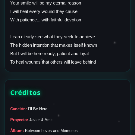
Your smile will be my eternal reason
I will heal every wound they cause
With patience... with faithful devotion
I can clearly see what they seek to achieve
✶
The hidden intention that makes itself known
But I will be here ready, patient and loyal
✶
Créditos
✶
Canción:
I’ll Be Here
✶
Proyecto:
Javier & Amis
✶
Álbum:
Between Loves and Memories