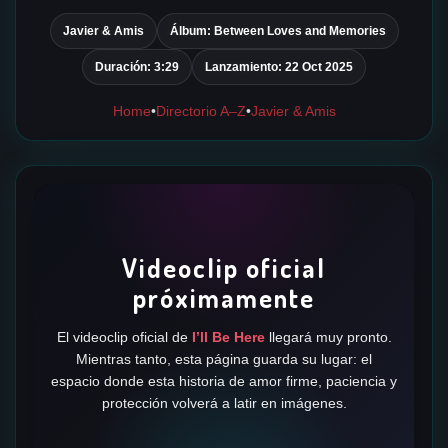
✶
Javier & Amis
Álbum: Between Loves and Memories
Duración: 3:29
Lanzamiento: 22 Oct 2025
Home
•
Directorio A–Z
•
Javier & Amis
✶
✶
Videoclip oficial
✶
próximamente
✶
✶
El videoclip oficial de
I’ll Be Here
llegará muy pronto.
Mientras tanto, esta página guarda su lugar: el
espacio donde esta historia de amor firme, paciencia y
protección volverá a latir en imágenes.
✶
✶