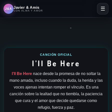
Javier & Amis
☰
J&A
✶
CON ALMA Y AMOR
✶
CANCIÓN OFICIAL
I’ll Be Here
✶
I’ll Be Here
nace desde la promesa de no soltar la
mano amada, incluso cuando la duda, la herida y las
voces ajenas intentan romper el vínculo. Es una
canción sobre la lealtad que no tiembla, la paciencia
que cura y el amor que decide quedarse como
refugio, fuerza y paz.
✶