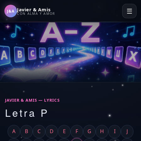
✶
✶
Javier & Amis
☰
J&A
CON ALMA Y AMOR
✶
✶
✶
✶
✶
✶
✶
✶
✶
✶
✶
✶
✶
JAVIER & AMIS — LYRICS
Letra P
✶
A
B
C
D
E
F
G
H
I
J
✶
✶