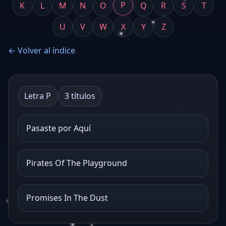
P
K
L
M
N
O
Q
R
S
T
✶
U
V
W
X
Y
Z
✶
← Volver al índice
Letra P
3 títulos
✶
Pasaste por Aquí
✶
Pirates Of The Playground
✶
Promises In The Dust
✶
✶
✶
✶
✶