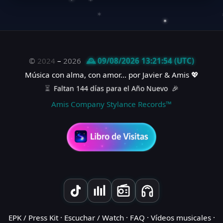
✶
✶
©
2024
–
2026
🕰️ 09/08/2026 13:21:54 (UTC)
✶
✶
✶
✶
Música con alma, con amor... por
Javier & Amis
💖
⏳
Faltan 144 días para el Año Nuevo
🎉
✶
✶
Amis Company Stylance Records™
✶
✶
✶
✶
✶
✶
✶
EPK / Press Kit
·
Escuchar / Watch
·
FAQ
·
Vídeos musicales
·