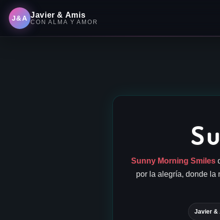
Javier & Amis
J&A
CON ALMA Y AMOR
Su
Sunny Morning Smiles
d
por la alegría, donde la
Javier &