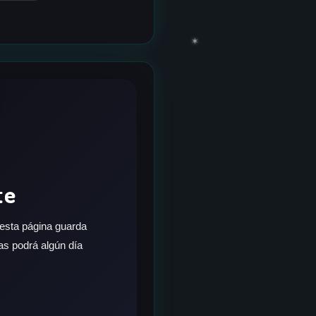
✶
te
 esta página guarda
as podrá algún día
✶