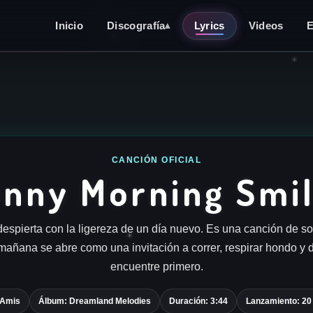
Inicio
Discografía
Lyrics
Videos
▴
✶
✶
✶
CANCIÓN OFICIAL
nny Morning Smi
✶
espierta con la ligereza de un día nuevo. Es una canción de so
✶
 mañana se abre como una invitación a correr, respirar hondo y d
encuentre primero.
 Amis
Álbum: Dreamland Melodies
Duración: 3:44
Lanzamiento: 20