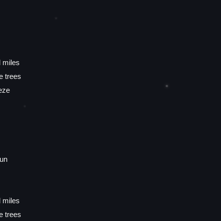
✶
d miles
e trees
✶
eze
✶
gun
d miles
e trees