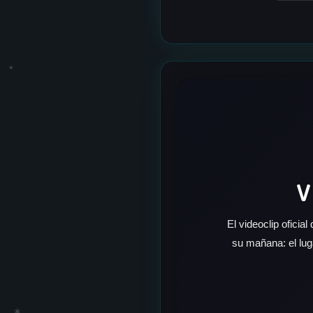
✶
✶
✶
V
El videoclip oficial
su mañana: el lug
✶