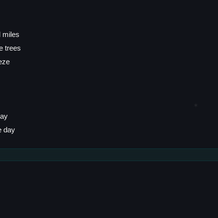
d miles
e trees
eze
✶
lay