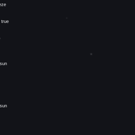
eze
✶
 true
e
✶
 sun
 sun