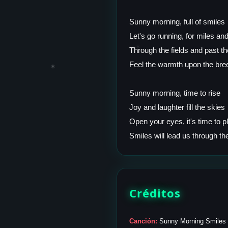
Sunny morning, full of smiles
Let's go running, for miles an
✶
Through the fields and past th
Feel the warmth upon the bre
✶
Sunny morning, time to rise
Joy and laughter fill the skies
Open your eyes, it's time to p
Créditos
Canción:
Sunny Morning Smiles