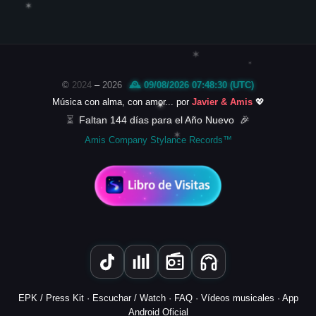
✶
✶
✶
©
2024
–
2026
🕰️ 09/08/2026 07:48:30 (UTC)
Música con alma, con amor... por
Javier & Amis
💖
✶
⏳
Faltan 144 días para el Año Nuevo
🎉
✶
Amis Company Stylance Records™
✶
EPK / Press Kit
·
Escuchar / Watch
·
FAQ
·
Vídeos musicales
·
App
Android Oficial