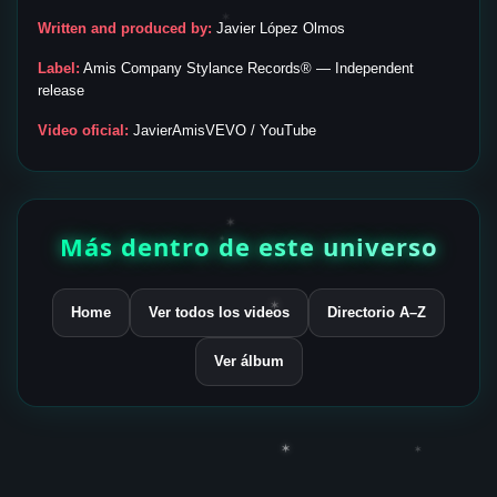
✶
Written and produced by:
Javier López Olmos
Label:
Amis Company Stylance Records® — Independent
release
Video oficial:
JavierAmisVEVO / YouTube
✶
Más dentro de este universo
✶
✶
Home
Ver todos los videos
Directorio A–Z
Ver álbum
✶
✶