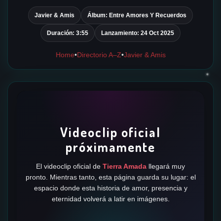
Javier & Amis
Álbum: Entre Amores Y Recuerdos
Duración: 3:55
Lanzamiento: 24 Oct 2025
Home
•
Directorio A–Z
•
Javier & Amis
✶
Videoclip oficial
✶
próximamente
El videoclip oficial de
Tierra Amada
llegará muy
pronto. Mientras tanto, esta página guarda su lugar: el
espacio donde esta historia de amor, presencia y
✶
eternidad volverá a latir en imágenes.