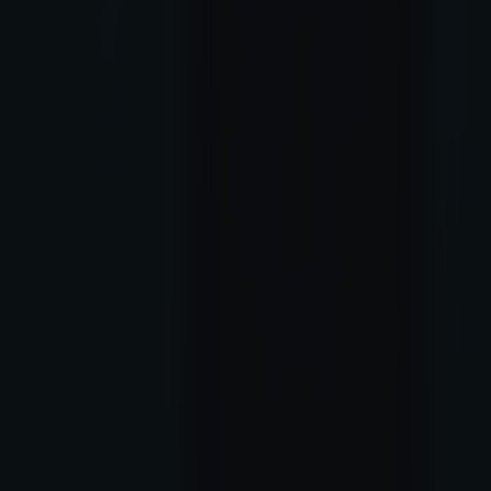
✶
✶
✶