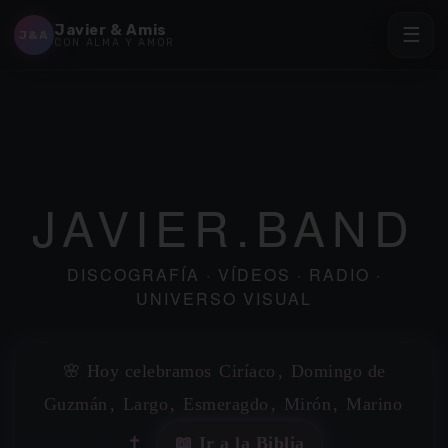
Javier & Amis
☰
J&A
CON ALMA Y AMOR
✶
JAVIER.BAND
DISCOGRAFÍA · VÍDEOS · RADIO ·
UNIVERSO VISUAL
🌸 Hoy celebramos
Ciríaco
,
Domingo de
✶
Guzmán
,
Largo
,
Esmeragdo
,
Mirón
,
Marino
✝️
📖 Ir a la Biblia