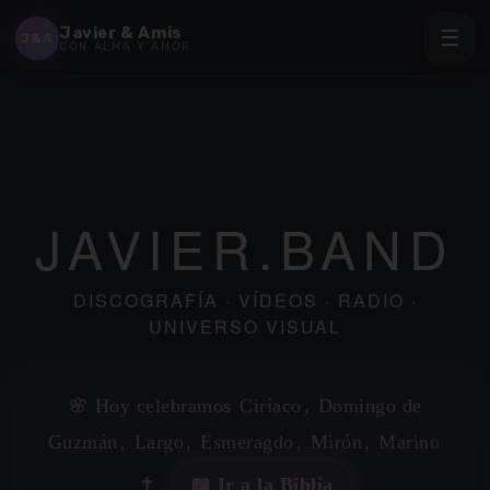
Javier & Amis
☰
J&A
CON ALMA Y AMOR
JAVIER.BAND
DISCOGRAFÍA · VÍDEOS · RADIO ·
✶
UNIVERSO VISUAL
🌸 Hoy celebramos
Ciríaco
,
Domingo de
✶
Guzmán
,
Largo
,
Esmeragdo
,
Mirón
,
Marino
✶
✝️
📖 Ir a la Biblia