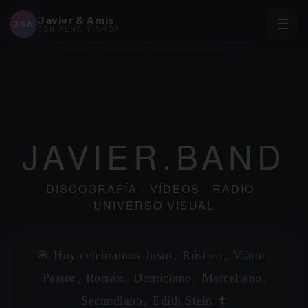
Javier & Amis
☰
J&A
CON ALMA Y AMOR
✶
JAVIER.BAND
DISCOGRAFÍA · VÍDEOS · RADIO ·
UNIVERSO VISUAL
🌸 Hoy celebramos
Justo
,
Rústico
,
Viator
,
Pastor
,
Román
,
Domiciano
,
Marceliano
,
Secundiano
,
Edith Stein
✝️