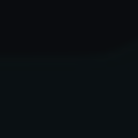
✶
✶
✶