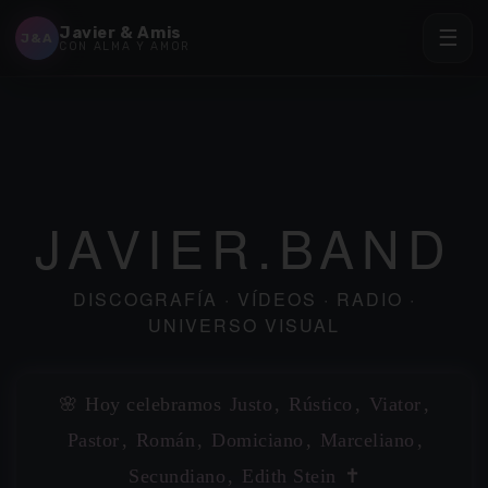
Javier & Amis
☰
J&A
CON ALMA Y AMOR
JAVIER.BAND
DISCOGRAFÍA · VÍDEOS · RADIO ·
UNIVERSO VISUAL
🌸 Hoy celebramos
Justo
,
Rústico
,
Viator
,
Pastor
,
Román
,
Domiciano
,
Marceliano
,
Secundiano
,
Edith Stein
✝️