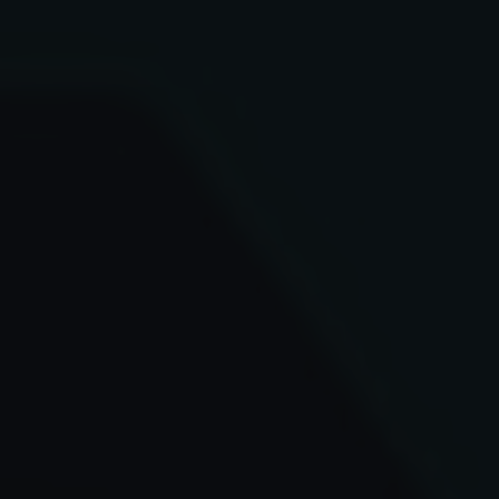
✶
✶
✶