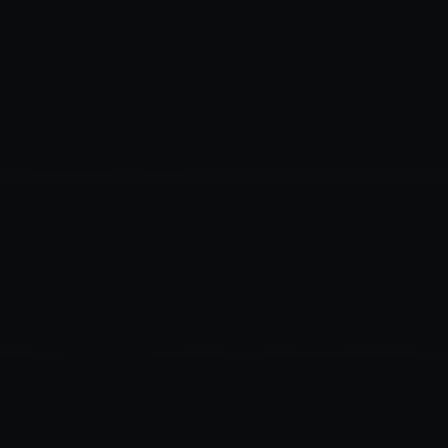
✶
✶
✶