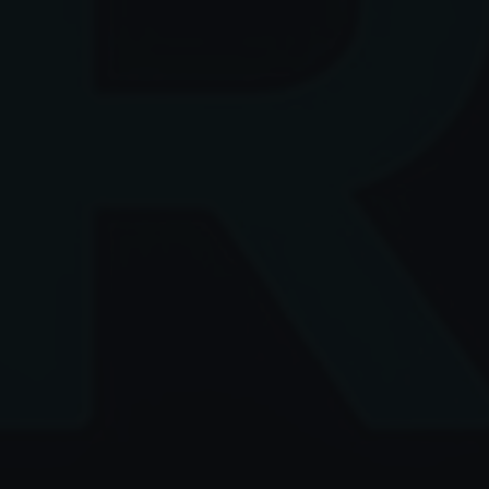
✶
✶
✶