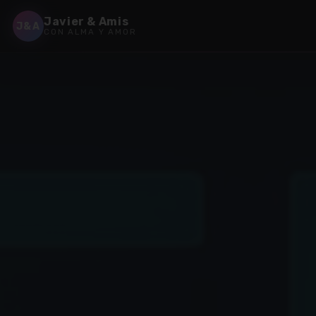
Javier & Amis
J&A
CON ALMA Y AMOR
✶
✶