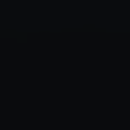
✶
✶
✶