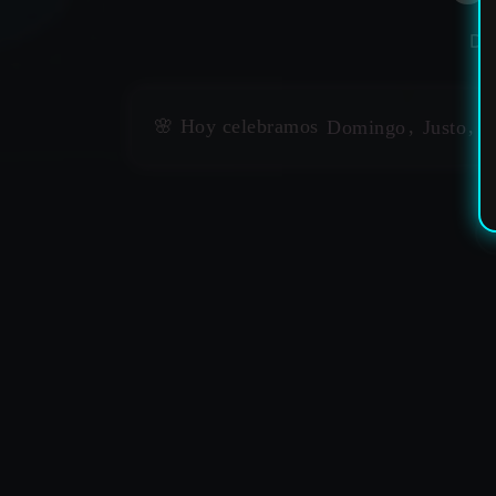
DI
🌸 Hoy celebramos
Domingo
,
Justo
,
P
✶
✶