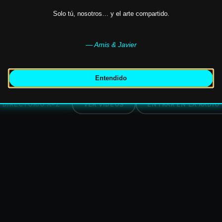
Solo tú, nosotros… y el arte compartido.
SCOGRAFÍA · VÍDEOS · RADIO · UNIVERSO VIS
— Amis & Javier
astor
,
Cayetano
,
Sixto II
,
Donato
,
Alberto de Sicilia
,
M
Entendido
DIRECTORIO A–Z
VER VÍDEOS
ENTRAR EN LA RADIO
✶
✶