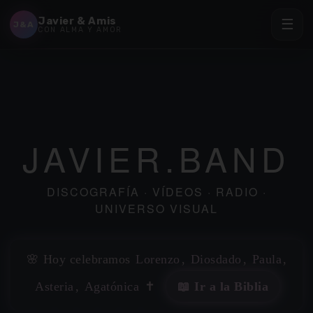
Javier & Amis
☰
J&A
CON ALMA Y AMOR
✶
JAVIER.BAND
DISCOGRAFÍA · VÍDEOS · RADIO ·
UNIVERSO VISUAL
🌸 Hoy celebramos
Lorenzo
,
Diosdado
,
Paula
,
Asteria
,
Agatónica
✝️
📖 Ir a la Biblia