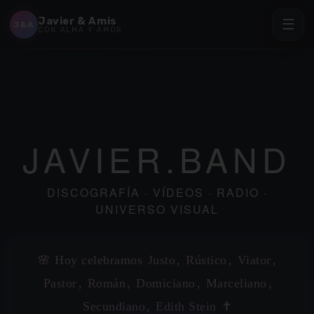
Javier & Amis
☰
J&A
CON ALMA Y AMOR
✶
✶
JAVIER.BAND
DISCOGRAFÍA · VÍDEOS · RADIO ·
UNIVERSO VISUAL
🌸 Hoy celebramos
Justo
,
Rústico
,
Viator
,
Pastor
,
Román
,
Domiciano
,
Marceliano
,
Secundiano
,
Edith Stein
✝️