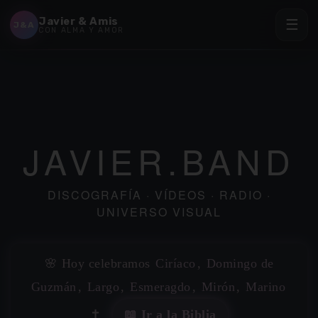
✶
Javier & Amis
☰
J&A
CON ALMA Y AMOR
JAVIER.BAND
DISCOGRAFÍA · VÍDEOS · RADIO ·
UNIVERSO VISUAL
🌸 Hoy celebramos
Ciríaco
,
Domingo de
Guzmán
,
Largo
,
Esmeragdo
,
Mirón
,
Marino
✝️
📖 Ir a la Biblia