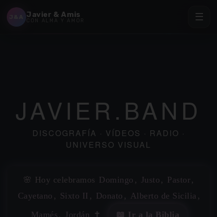
Javier & Amis
☰
J&A
CON ALMA Y AMOR
JAVIER.BAND
DISCOGRAFÍA · VÍDEOS · RADIO ·
UNIVERSO VISUAL
✶
✶
🌸 Hoy celebramos
Domingo
,
Justo
,
Pastor
,
Cayetano
,
Sixto II
,
Donato
,
Alberto de Sicilia
,
Mamés
,
Jordán
✝️
📖 Ir a la Biblia