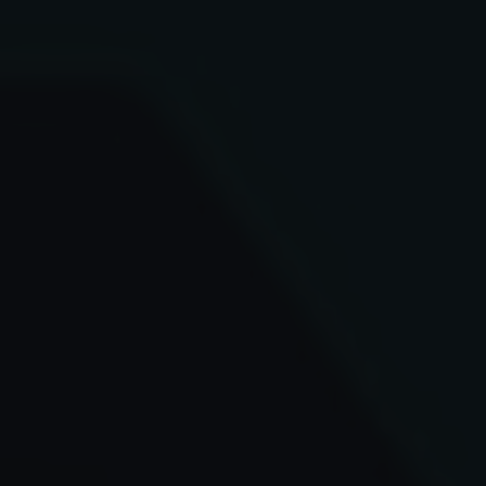
✶
✶
✶