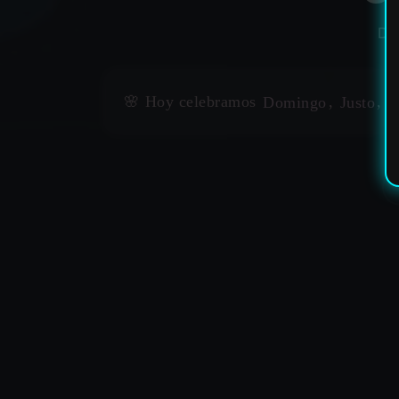
DI
✶
🌸 Hoy celebramos
Domingo
,
Justo
,
P