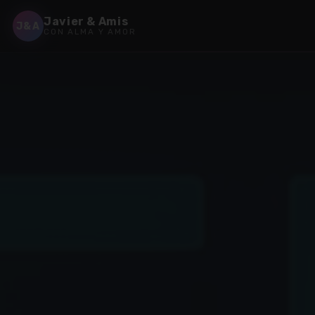
✶
Javier & Amis
J&A
CON ALMA Y AMOR
✶