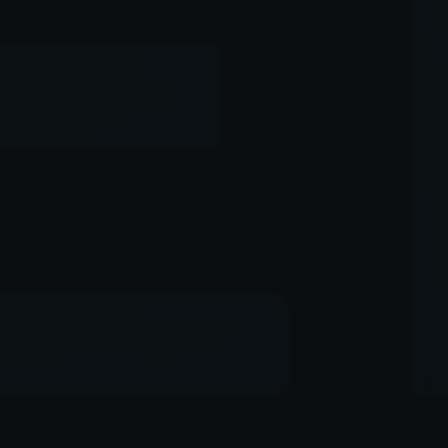
✶
✶
✶