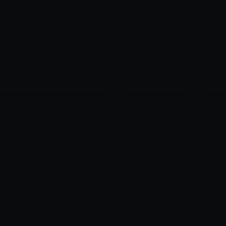
✶
✶
✶