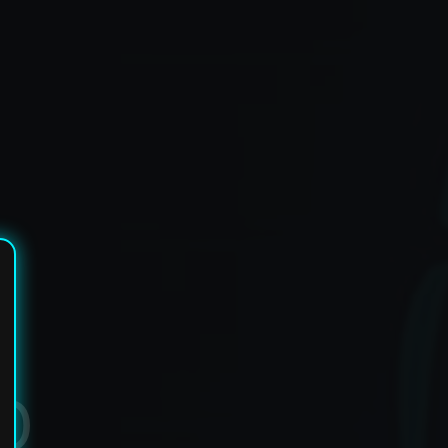
✶
✶
D