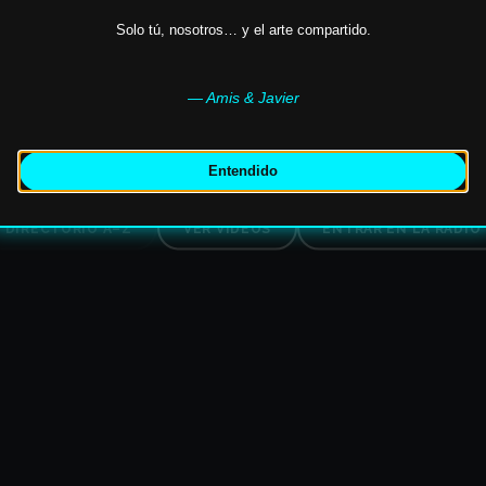
Solo tú, nosotros… y el arte compartido.
SCOGRAFÍA · VÍDEOS · RADIO · UNIVERSO VIS
— Amis & Javier
astor
,
Cayetano
,
Sixto II
,
Donato
,
Alberto de Sicilia
,
M
Entendido
DIRECTORIO A–Z
VER VÍDEOS
ENTRAR EN LA RADIO