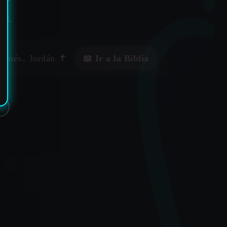
UAL
amés
,
Jordán
✝️
📖 Ir a la Biblia
✶