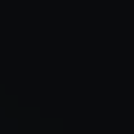
✶
✶
✶