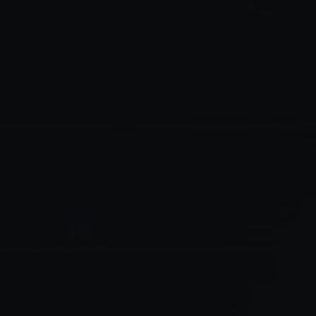
✶
✶
✶