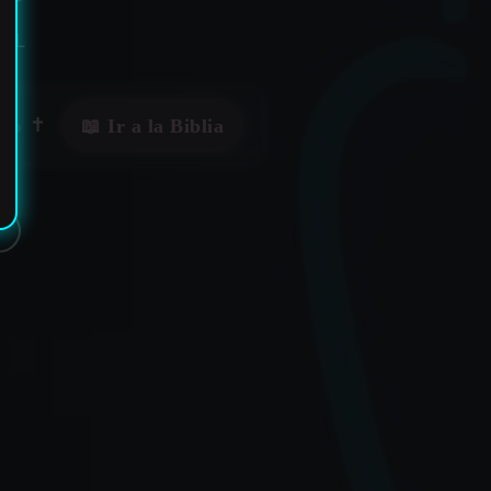
UAL
ino
✝️
📖 Ir a la Biblia
✶