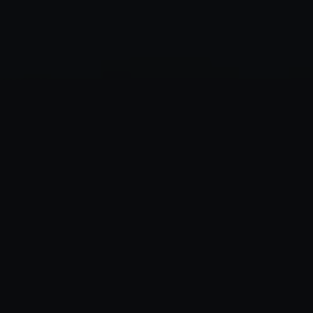
✶
✶
✶