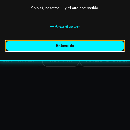
Solo tú, nosotros… y el arte compartido.
SCOGRAFÍA · VÍDEOS · RADIO · UNIVERSO VIS
— Amis & Javier
,
Domingo de Guzmán
,
Largo
,
Esmeragdo
,
Mirón
,
Mar
Entendido
DIRECTORIO A–Z
VER VÍDEOS
ENTRAR EN LA RADIO